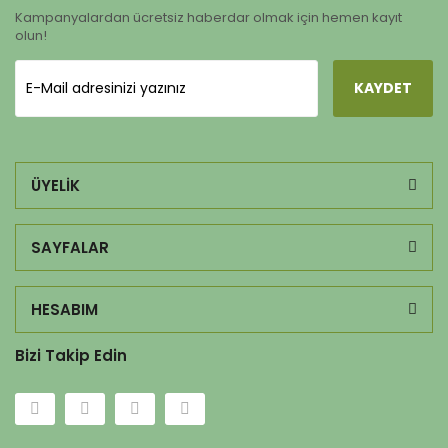
Kampanyalardan ücretsiz haberdar olmak için hemen kayıt
olun!
KAYDET
ÜYELİK
SAYFALAR
HESABIM
Bizi Takip Edin