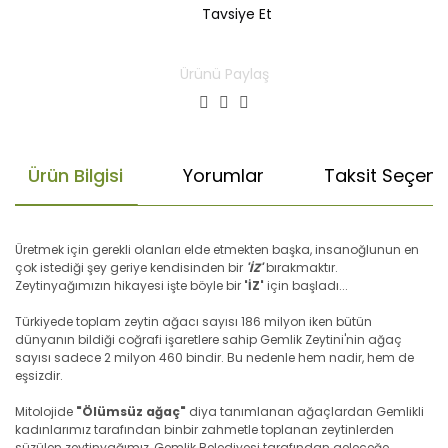
Tavsiye Et
Ürünü Paylaş
Ürün Bilgisi
Yorumlar
Taksit Seçenek
Üretmek için gerekli olanları elde etmekten başka, insanoğlunun en
çok istediği şey geriye kendisinden bir
'İZ'
bırakmaktır.
Zeytinyağımızın hikayesi işte böyle bir
'İZ'
için başladı...
Türkiyede toplam zeytin ağacı sayısı 186 milyon iken bütün
dünyanın bildiği coğrafi işaretlere sahip Gemlik Zeytini'nin ağaç
sayısı sadece 2 milyon 460 bindir. Bu nedenle hem nadir, hem de
eşsizdir.
Mitolojide
"Ölümsüz ağaç"
diya tanımlanan ağaçlardan Gemlikli
kadınlarımız tarafından binbir zahmetle toplanan zeytinlerden
süzülen zeytinyağımız, Gemlik Belediyesi tarafından geleceğe