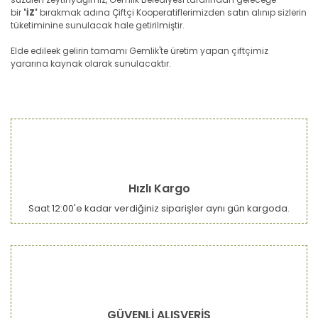
bir
'İZ'
bırakmak adına Çiftçi Kooperatiflerimizden satın alınıp sizlerin
tüketiminine sunulacak hale getirilmiştir.
Elde edileek gelirin tamamı Gemlik'te üretim yapan çiftçimiz
yararına kaynak olarak sunulacaktır.
Bu ürünün fiyat bilgisi, resim, ürün açıklamalarında ve diğer
konularda yetersiz gördüğünüz noktaları öneri formunu
Bu ürüne ilk yorumu siz yapın!
kullanarak tarafımıza iletebilirsiniz.
Görüş ve önerileriniz için teşekkür ederiz.
Yorum Yaz
Ürün resmi kalitesiz, bozuk veya görüntülenemiyor.
Hızlı Kargo
Ürün açıklamasında eksik bilgiler bulunuyor.
Saat 12:00'e kadar verdiğiniz siparişler aynı gün kargoda.
Ürün bilgilerinde hatalar bulunuyor.
Ürün fiyatı diğer sitelerden daha pahalı.
Bu ürüne benzer farklı alternatifler olmalı.
GÜVENLİ ALIŞVERİŞ