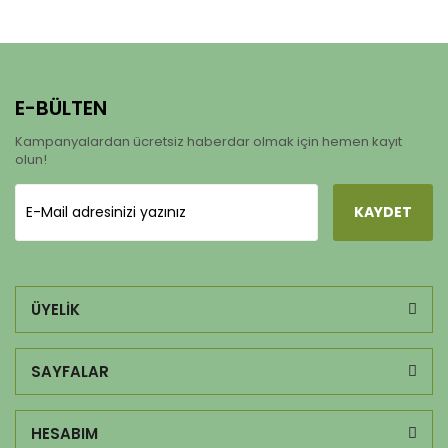
E-BÜLTEN
Kampanyalardan ücretsiz haberdar olmak için hemen kayıt
olun!
KAYDET
ÜYELİK
SAYFALAR
HESABIM